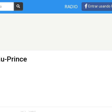
RADIO
Entrar usando
au-Prince