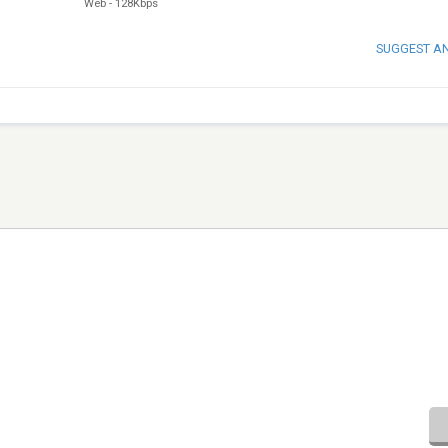
Web
-
128Kbps
SUGGEST A