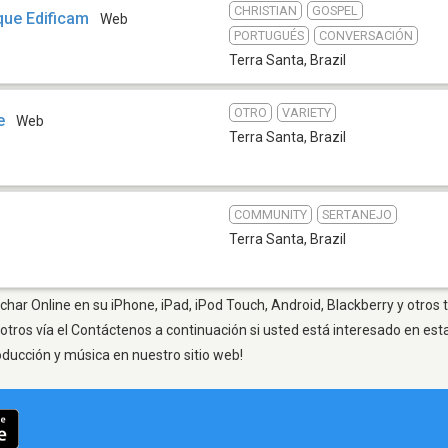
CHRISTIAN
GOSPEL
que Edificam
Web
PORTUGUÉS
CONVERSACIÓN
Terra Santa
,
Brazil
OTRO
VARIETY
e
Web
Terra Santa
,
Brazil
COMMUNITY
SERTANEJO
Terra Santa
,
Brazil
char Online en su iPhone, iPad, iPod Touch, Android, Blackberry y otros
otros vía el Contáctenos a continuación si usted está interesado en est
oducción y música en nuestro sitio web!