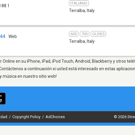
ITALIANO
 88.1
Terralba
,
Italy
60S
70S
OLDIES
944
Web
Terralba
,
Italy
r Online en su iPhone, iPad, iPod Touch, Android, Blackberry y otros telé
Contáctenos a continuación si usted está interesado en estas aplicaci
y música en nuestro sitio web!
cidad
/
Copyright Policy
/
AdChoices
© 2026 Stre