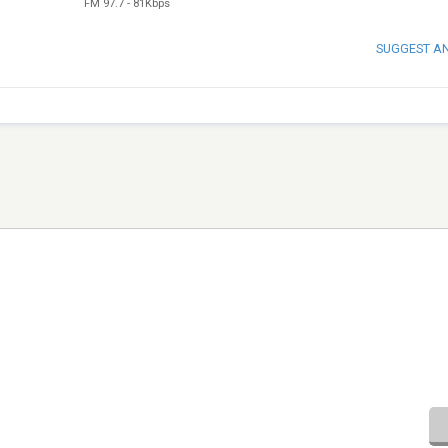
FM 97.7
-
81Kbps
SUGGEST A