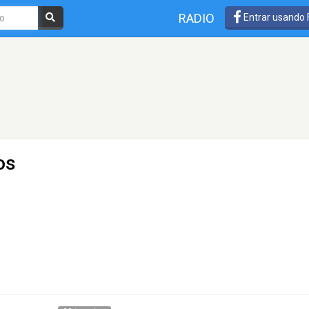
RADIO
Entrar usando
os