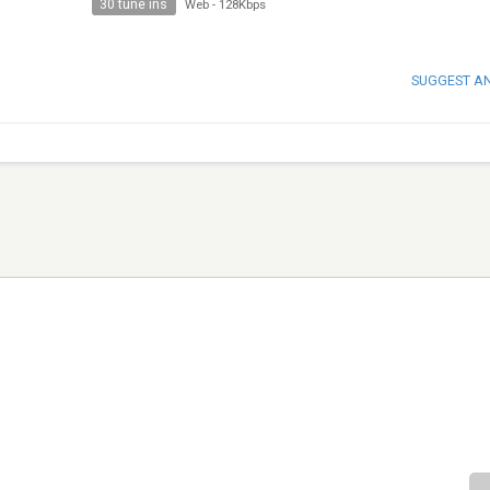
30 tune ins
Web
-
128Kbps
SUGGEST A