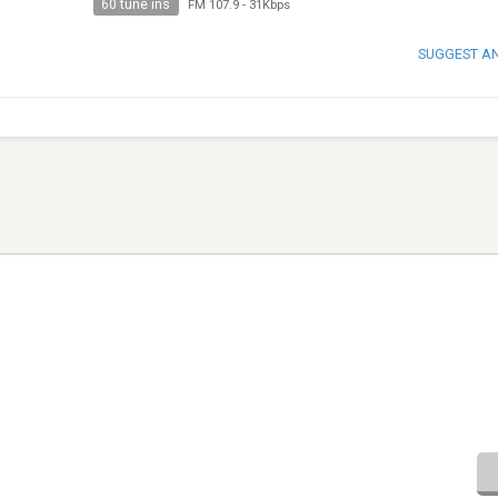
60 tune ins
FM 107.9
-
31Kbps
SUGGEST A