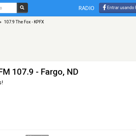
RADIO
Entrar usando
»
107.9 The Fox - KPFX
FM 107.9 - Fargo, ND
s!