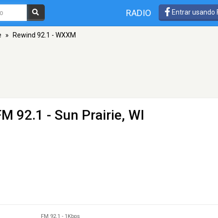
RADIO
Entrar usando
e
»
Rewind 92.1 - WXXM
FM 92.1 - Sun Prairie, WI
FM 92.1
-
1Kbps