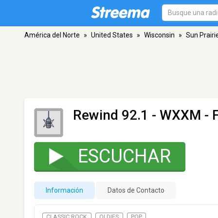
América del Norte
»
United States
»
Wisconsin
»
Sun Prairi
Rewind 92.1 - WXXM
- 
ESCUCHAR
Información
Datos de Contacto
CLASSIC ROCK
OLDIES
POP