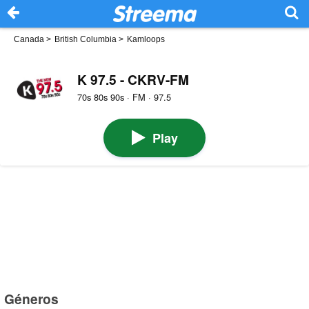
Canada
>
British Columbia
>
Kamloops
K 97.5 - CKRV-FM
70s 80s 90s · FM · 97.5
Play
Géneros