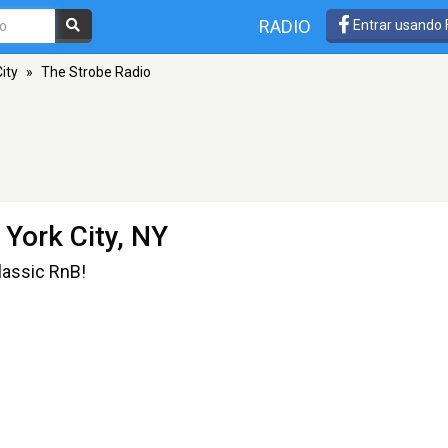
RADIO
Entrar usando
ity
»
The Strobe Radio
York City, NY
lassic RnB!