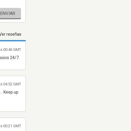
ENVIAR
Ver reseñas
las 00:46 GMT
assics 24/7.
las 04:52 GMT
... Keep up
las 00:21 GMT