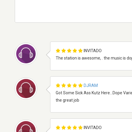
INVITADO
The station is awesome, . the music is dop
DJRAM
Got Some Sick Ass Kutz Here...Dope Variety!
the great job
INVITADO