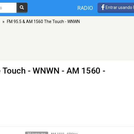
RADIO
Entrar usando
»
FM 95.5 & AM 1560 The Touch - WNWN
e Touch - WNWN
- AM 1560 -