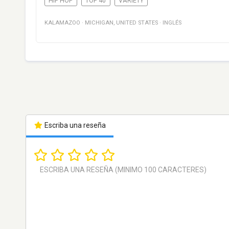
HIP HOP
TOP 40
VARIETY
KALAMAZOO
·
MICHIGAN
,
UNITED STATES
·
INGLÉS
Escriba una reseña