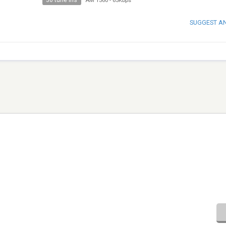
30 tune ins
AM 1560
-
65Kbps
SUGGEST A