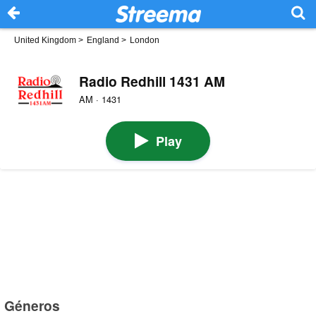
United Kingdom
>
England
>
London
Radio Redhill 1431 AM
AM · 1431
Play
Géneros