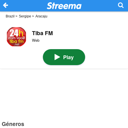
Brazil
>
Sergipe
>
Aracaju
Tiba FM
Web
Play
Géneros