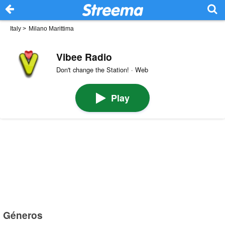
Italy
>
Milano Marittima
Vibee Radio
Don't change the Station! · Web
Play
Géneros