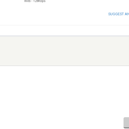
Web
-
128Kbps
SUGGEST A