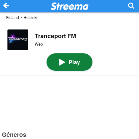
Finland
>
Helsinki
Tranceport FM
Web
Play
Géneros