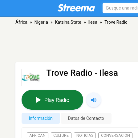
África
»
Nigeria
»
Katsina State
»
Ilesa
»
Trove Radio
Trove Radio
- Ilesa
Play Radio
Información
Datos de Contacto
AFRICAN
CULTURE
NOTICIAS
CONVERSACIÓN