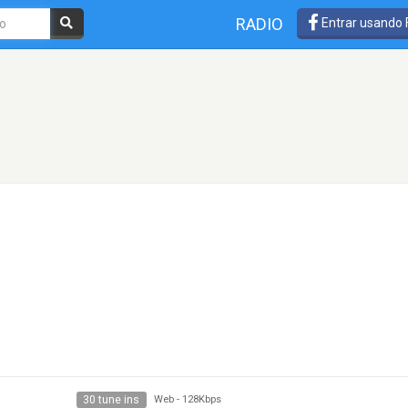
RADIO
Entrar usando
30 tune ins
Web
-
128Kbps