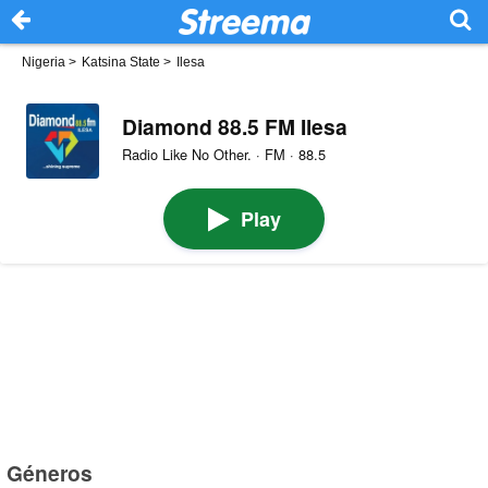
Nigeria
>
Katsina State
>
Ilesa
Diamond 88.5 FM Ilesa
Radio Like No Other. · FM · 88.5
Play
Géneros