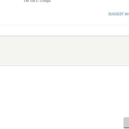
FM 104.5
-
51Kbps
SUGGEST A