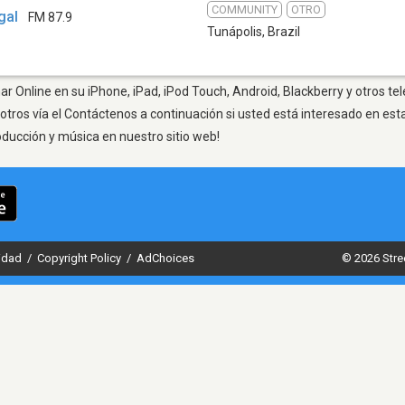
COMMUNITY
OTRO
gal
FM 87.9
Tunápolis
,
Brazil
ar Online en su iPhone, iPad, iPod Touch, Android, Blackberry y otros te
otros vía el Contáctenos a continuación si usted está interesado en est
oducción y música en nuestro sitio web!
cidad
/
Copyright Policy
/
AdChoices
© 2026 Stre