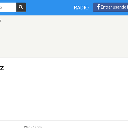
RADIO
Entrar usando
z
zz
Web
-
1Kbps