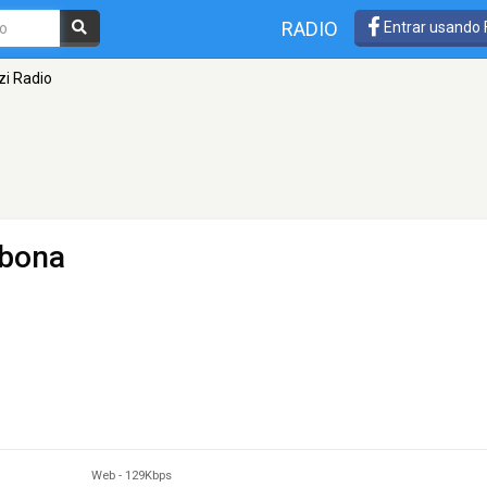
RADIO
Entrar usando
i Radio
bona
Web
-
129Kbps