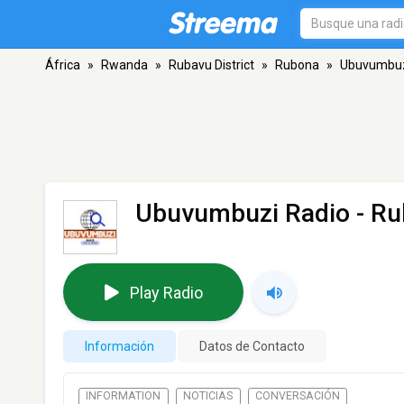
África
»
Rwanda
»
Rubavu District
»
Rubona
»
Ubuvumbuz
Ubuvumbuzi Radio
- Ru
Play Radio
Información
Datos de Contacto
INFORMATION
NOTICIAS
CONVERSACIÓN