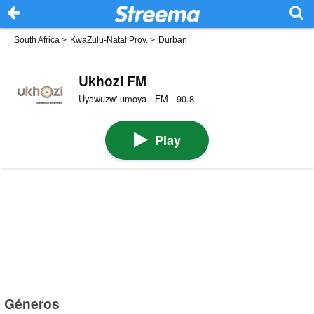
South Africa
>
KwaZulu-Natal Prov.
>
Durban
Ukhozi FM
Uyawuzw' umoya · FM · 90.8
Play
Géneros