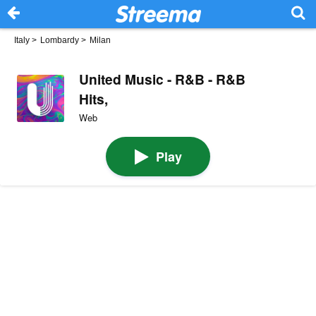
Italy
>
Lombardy
>
Milan
United Music - R&B - R&B
Hits,
Web
Play