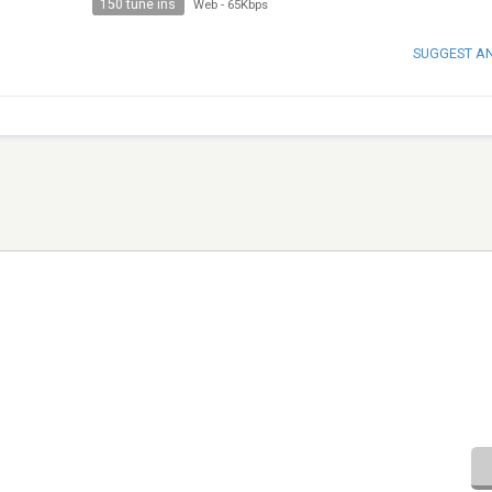
150 tune ins
Web
-
65Kbps
SUGGEST A