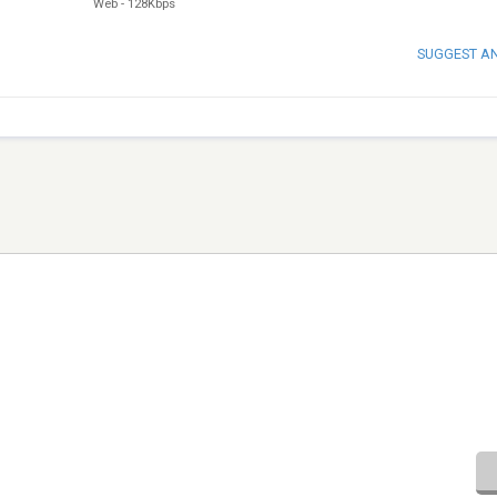
Web
-
128Kbps
SUGGEST A