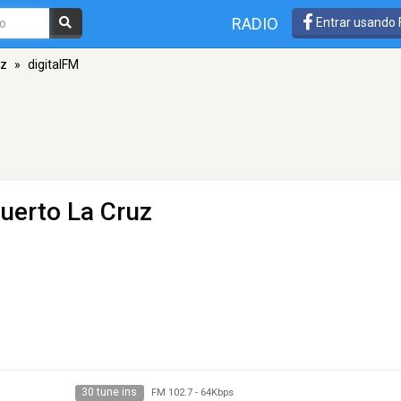
RADIO
Entrar usando
uz
»
digitalFM
Puerto La Cruz
30 tune ins
FM 102.7
-
64Kbps