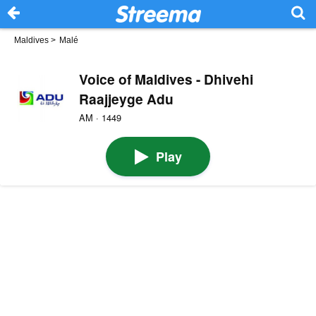
Maldives
>
Malé
Voice of Maldives - Dhivehi
Raajjeyge Adu
AM · 1449
Play