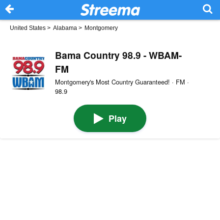
United States
>
Alabama
>
Montgomery
Bama Country 98.9 - WBAM-
FM
Montgomery's Most Country Guaranteed! · FM ·
98.9
Play