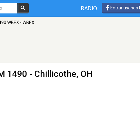
RADIO
Entrar usando
490 WBEX - WBEX
M 1490 - Chillicothe, OH