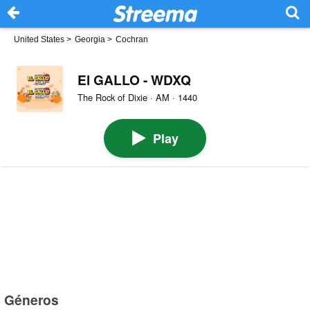
United States
>
Georgia
>
Cochran
El GALLO - WDXQ
The Rock of Dixie · AM · 1440
Play
Géneros