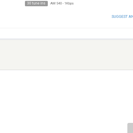
30 tune ins
AM 540
-
1Kbps
SUGGEST A