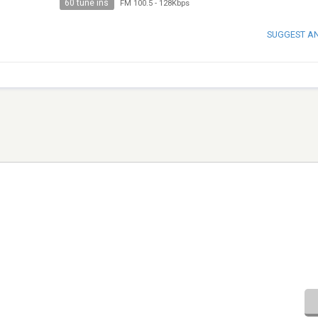
60 tune ins
FM 100.5
-
128Kbps
SUGGEST A