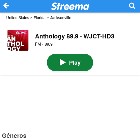
United States
>
Florida
>
Jacksonville
Anthology 89.9 - WJCT-HD3
FM · 89.9
Play
Géneros