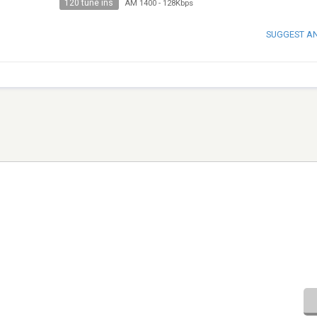
120 tune ins
AM 1400
-
128Kbps
SUGGEST A