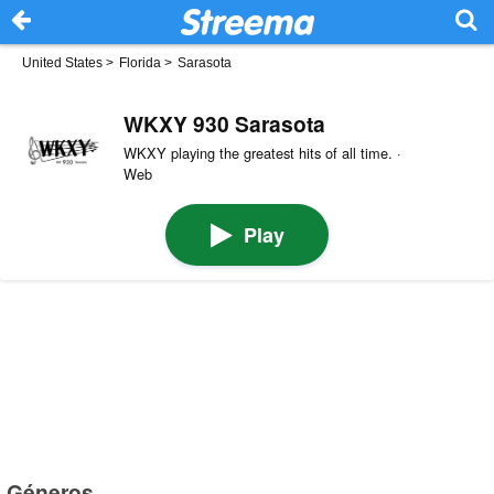
United States
>
Florida
>
Sarasota
WKXY 930 Sarasota
WKXY playing the greatest hits of all time. ·
Web
Play
Géneros