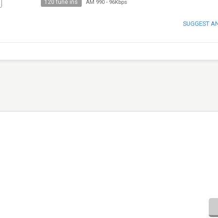
120 tune ins
AM 990
-
96Kbps
SUGGEST A