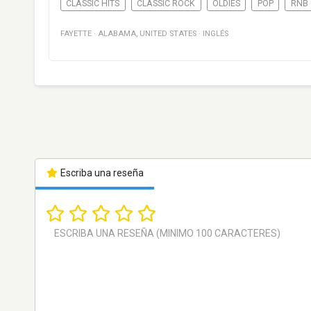
CLASSIC HITS
CLASSIC ROCK
OLDIES
POP
RNB
FAYETTE
·
ALABAMA
,
UNITED STATES
·
INGLÉS
Escriba una reseña