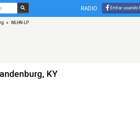
RADIO
Entrar usando
rg
»
WLHN-LP
randenburg, KY