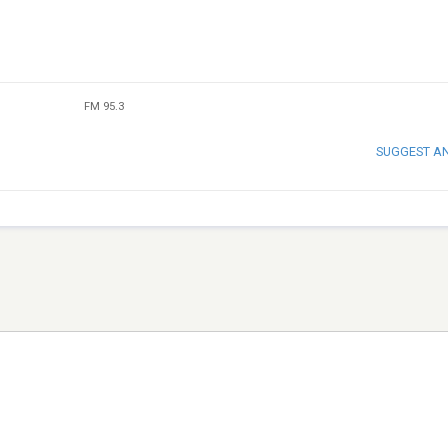
FM 95.3
SUGGEST A