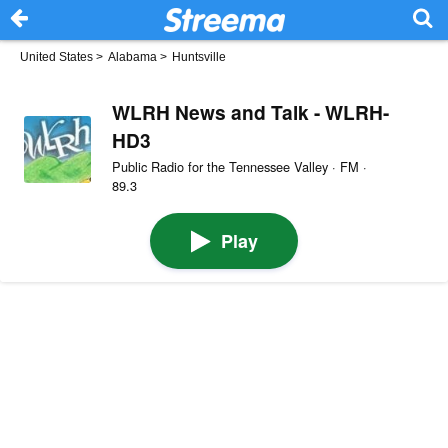
United States
>
Alabama
>
Huntsville
WLRH News and Talk - WLRH-
HD3
Public Radio for the Tennessee Valley · FM ·
89.3
Play