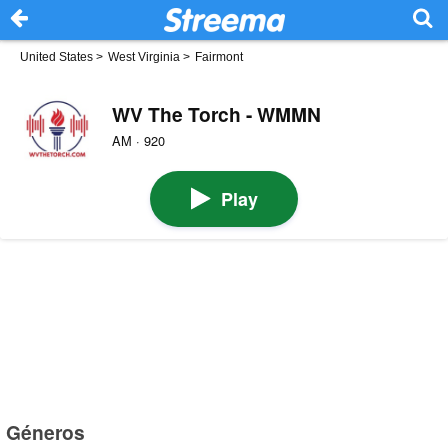
United States
>
West Virginia
>
Fairmont
WV The Torch - WMMN
AM · 920
Play
Géneros