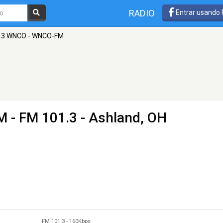
RADIO
Entrar usando
.3 WNCO - WNCO-FM
M
- FM 101.3 - Ashland, OH
FM 101.3
-
160Kbps