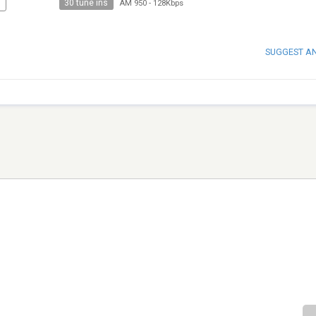
30 tune ins
N
AM 950
-
128Kbps
SUGGEST A