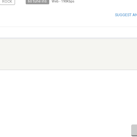
60 tune ins
ROCK
Web
-
190Kbps
SUGGEST A