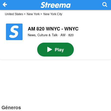
United States
>
New York
>
New York City
AM 820 WNYC - WNYC
News, Culture & Talk · AM · 820
Play
Géneros