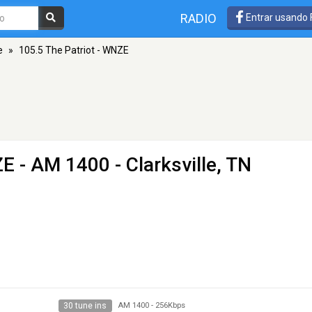
RADIO
Entrar usando
e
»
105.5 The Patriot - WNZE
ZE
- AM 1400 - Clarksville, TN
30 tune ins
AM 1400
-
256Kbps