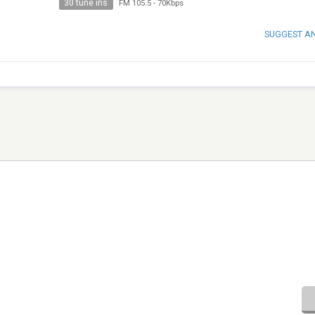
30 tune ins
FM 105.5
-
70Kbps
SUGGEST A