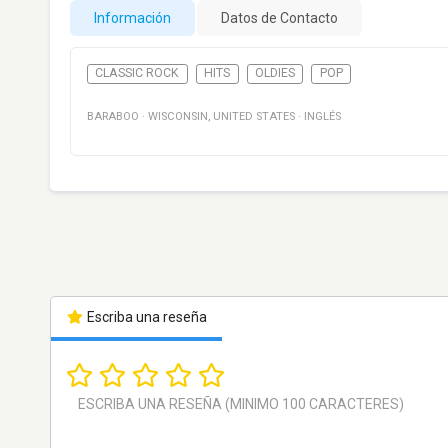
Información
Datos de Contacto
CLASSIC ROCK
HITS
OLDIES
POP
BARABOO
·
WISCONSIN
,
UNITED STATES
·
INGLÉS
Escriba una reseña