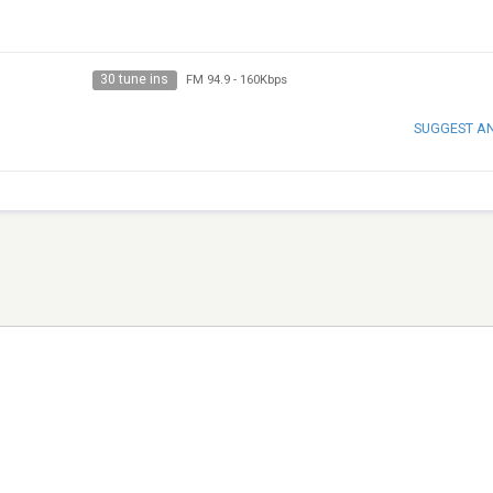
30 tune ins
FM 94.9
-
160Kbps
SUGGEST A