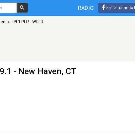
RADIO
Entrar usando
ven
»
99.1 PLR - WPLR
9.1 - New Haven, CT