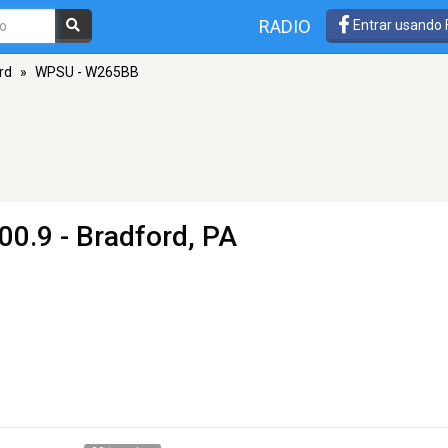
RADIO
Entrar usando
rd
»
WPSU - W265BB
00.9 - Bradford, PA