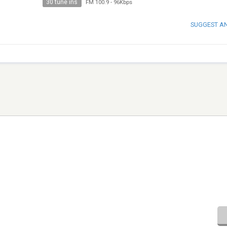
30 tune ins
FM 100.9
-
96Kbps
SUGGEST A