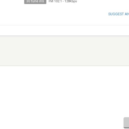
30 tune ins
FM 102.1
-
128Kbps
SUGGEST A