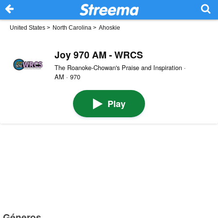
United States
>
North Carolina
>
Ahoskie
Joy 970 AM - WRCS
The Roanoke-Chowan's Praise and Inspiration ·
AM · 970
Play
Géneros